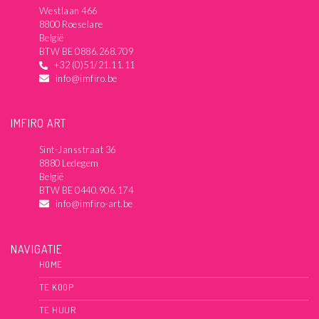
Westlaan 466
8800 Roeselare
België
BTW BE 0886.268.709
+32 (0)51/21.11.11
info@imfiro.be
IMFIRO ART
Sint-Jansstraat 36
8880 Ledegem
België
BTW BE 0440.906.174
info@imfiro-art.be
NAVIGATIE
HOME
TE KOOP
TE HUUR