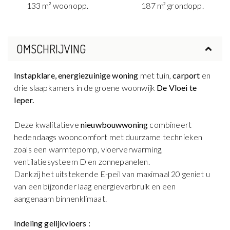
133 m² woonopp.
187 m² grondopp.
OMSCHRIJVING
Instapklare, energiezuinige woning
met tuin,
carport
en
drie slaapkamers in de groene woonwijk
De Vloei te
Ieper.
Deze kwalitatieve
nieuwbouwwoning
combineert
hedendaags wooncomfort met duurzame technieken
zoals een warmtepomp, vloerverwarming,
ventilatiesysteem D en zonnepanelen.
Dankzij het uitstekende E-peil van maximaal 20 geniet u
van een bijzonder laag energieverbruik en een
aangenaam binnenklimaat.
Indeling gelijkvloers :