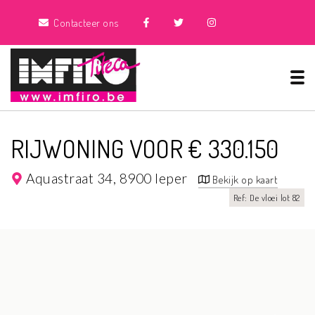
Contacteer ons
Tog
RIJWONING VOOR € 330.150
Aquastraat 34,
8900 Ieper
Bekijk op kaart
Ref: De vloei lot 82