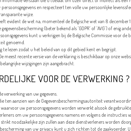
formatie verstaan die u toelaat om uzelf direct of indirect als een n
 persoonsgegevens en respecteert ten volle uw persoonlijke levenss
ransparante wijze.
eeft evident de wet na, momenteel de Belgische wet van 8 december 
 gegevensbescherming (beter bekend als 'GDPR' of 'AVG') of enig ander
oonsgegevens kunt u verkrijgen bij de Belgische Commissie voor de b
eit
genoemd.
g te lezen zodat u het beleid van op dit gebied kent en begrijpt.
De meest recente versie van de verklaring is beschikbaar op onze websi
elangrijke wijzigingen zijn aangebracht.
ORDELIJKE VOOR DE VERWERKING ?
r de verwerking van uw gegevens.
 die ten aanzien van de Gegevensbeschermingsautoriteit verantwoordin
 waarvoor uw persoonsgegevens worden verwerkt alsook de gebruikt
verleners om uw persoonsgegevens namens en volgens de instructies 
 strikt noodzakelijke zijn zullen aan deze dienstverleners worden doo
e bescherming van uw privacy kunt u zich richten tot de zaakvoerder