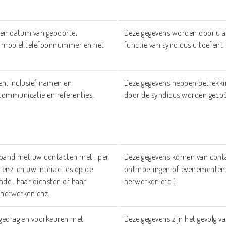
 en datum van geboorte,
Deze gegevens worden door u a
 of mobiel telefoonnummer en het
functie van syndicus uitoefent
en, inclusief namen en
Deze gegevens hebben betrekkin
ommunicatie en referenties,
door de syndicus worden geco
rband met uw contacten met , per
Deze gegevens komen van conta
x enz. en uw interacties op de
ontmoetingen of evenementen,
de , haar diensten of haar
netwerken etc.)
e netwerken enz.
 gedrag en voorkeuren met
Deze gegevens zijn het gevolg va