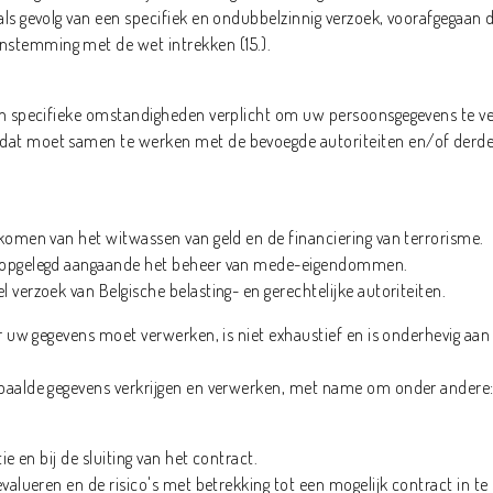
ls gevolg van een specifiek en ondubbelzinnig verzoek, voorafgegaan do
stemming met de wet intrekken (15.).
in specifieke omstandigheden verplicht om uw persoonsgegevens te ver
dat moet samen te werken met de bevoegde autoriteiten en/of derde
rkomen van het witwassen van geld en de financiering van terrorisme.
en opgelegd aangaande het beheer van mede-eigendommen.
 verzoek van Belgische belasting- en gerechtelijke autoriteiten.
or uw gegevens moet verwerken, is niet exhaustief en is onderhevig aan
epaalde gegevens verkrijgen en verwerken, met name om onder andere
ie en bij de sluiting van het contract.
evalueren en de risico's met betrekking tot een mogelijk contract in te