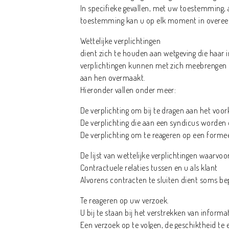
In specifieke gevallen, met uw toestemming, a
toestemming kan u op elk moment in overeen
Wettelijke verplichtingen
dient zich te houden aan wetgeving die haar 
verplichtingen kunnen met zich meebrengen 
aan hen overmaakt.
Hieronder vallen onder meer:
De verplichting om bij te dragen aan het voo
De verplichting die aan een syndicus word
De verplichting om te reageren op een formeel
De lijst van wettelijke verplichtingen waarvo
Contractuele relaties tussen en u als klant
Alvorens contracten te sluiten dient soms b
Te reageren op uw verzoek.
U bij te staan bij het verstrekken van informat
Een verzoek op te volgen, de geschiktheid te 