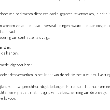
eheer van contracten dient een aantal gegeven te verwerken, in het b
n worden verzonden naar diverse afdelingen, waaronder aan diegene di
d contract.
oering van contracten als volgt:
ensten.
 de klanten.
mede-eigenaar bent.
leinden verwerken in het kader van de relatie met u en de uitvoerin
king van haar gerechtvaardigde belangen. Hierbij streeft ernaar om ee
hten en vrijheden, met inbegrip van de bescherming van de privacy.
erkt voor: