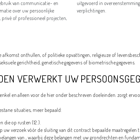
gebruik van communicatie- en
uitgevoerd in overeenstemming 
rmatie over uw persoonlijke
verplichtingen.
, privé of professioneel projecten,
e afkomst onthullen, of politieke opvattingen, religieuze of levensbes
eksuele gerichtheid, genetische gegevens of biometrische gegevens.
INDEN VERWERKT UW PERSOONSGE
kel en alleen voor de hier onder beschreven doeleinden. zorgt ervoor
stane situaties, meer bepaald:
 die op rusten (12.).
 uw verzoek vóór de sluiting van dit contract bepaalde maatregelen t
 belangen van , waarbij deze belangen met uw grondrechten en fundame