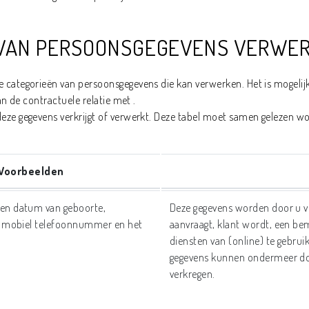
N VAN PERSOONSGEGEVENS VERWER
e categorieën van persoonsgegevens die kan verwerken. Het is mogeli
an de contractuele relatie met .
deze gegevens verkrijgt of verwerkt. Deze tabel moet samen gelezen w
Voorbeelden
 en datum van geboorte,
Deze gegevens worden door u ve
 of mobiel telefoonnummer en het
aanvraagt, klant wordt, een bem
diensten van (online) te gebruik
gegevens kunnen ondermeer doo
verkregen.