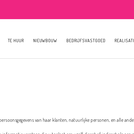
TE HUUR
NIEUWBOUW
BEDRIJFSVASTGOED
REALISAT
 persoonsgegevens van haar klanten, natuurlijke personen, en alle ande