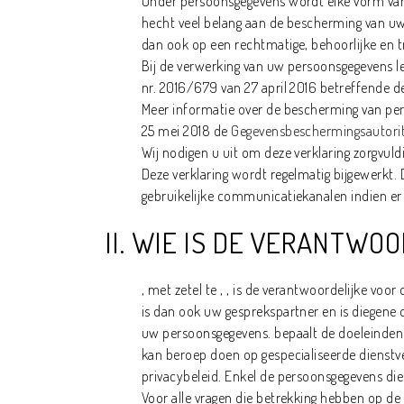
Onder persoonsgegevens wordt elke vorm van in
hecht veel belang aan de bescherming van uw
dan ook op een rechtmatige, behoorlijke en t
Bij de verwerking van uw persoonsgegevens l
nr. 2016/679 van 27 april 2016 betreffende de
Meer informatie over de bescherming van pers
25 mei 2018 de
Gegevensbeschermingsautorit
Wij nodigen u uit om deze verklaring zorgvuldi
Deze verklaring wordt regelmatig bijgewerkt. 
gebruikelijke communicatiekanalen indien er b
II. WIE IS DE VERANTWO
, met zetel te , , is de verantwoordelijke voo
is dan ook uw gesprekspartner en is diegene
uw persoonsgegevens. bepaalt de doeleinden
kan beroep doen op gespecialiseerde dienst
privacybeleid. Enkel de persoonsgegevens die
Voor alle vragen die betrekking hebben op d