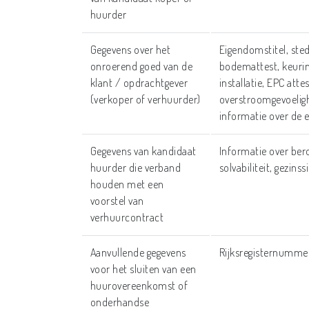
huurder
Gegevens over het
Eigendomstitel, ste
onroerend goed van de
bodemattest, keurin
klant / opdrachtgever
installatie, EPC atte
(verkoper of verhuurder)
overstroomgevoeligh
informatie over de
Gegevens van kandidaat
Informatie over ber
huurder die verband
solvabiliteit, gezinss
houden met een
voorstel van
verhuurcontract
Aanvullende gegevens
Rijksregisternumme
voor het sluiten van een
huurovereenkomst of
onderhandse