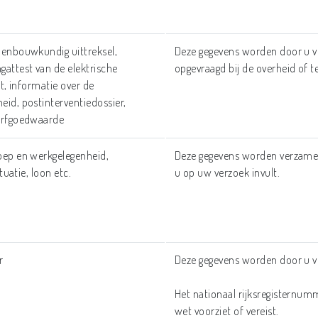
denbouwkundig uittreksel,
Deze gegevens worden door u v
gattest van de elektrische
opgevraagd bij de overheid of 
st, informatie over de
eid, postinterventiedossier,
 erfgoedwaarde
oep en werkgelegenheid,
Deze gegevens worden verzamel
ituatie, loon etc.
u op uw verzoek invult.
r
Deze gegevens worden door u v
Het nationaal rijksregisternumm
wet voorziet of vereist.