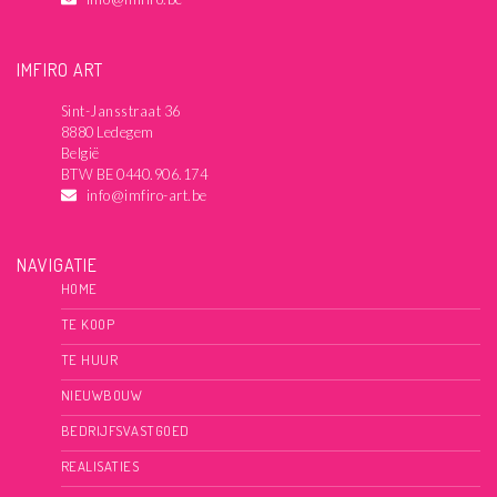
IMFIRO ART
Sint-Jansstraat 36
8880 Ledegem
België
BTW BE 0440.906.174
info@imfiro-art.be
NAVIGATIE
HOME
TE KOOP
TE HUUR
NIEUWBOUW
BEDRIJFSVASTGOED
REALISATIES