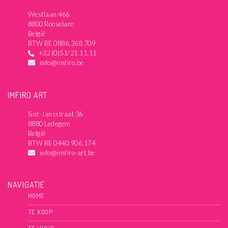
Westlaan 466
8800 Roeselare
België
BTW BE 0886.268.709
+32 (0)51/21.11.11
info@imfiro.be
IMFIRO ART
Sint-Jansstraat 36
8880 Ledegem
België
BTW BE 0440.906.174
info@imfiro-art.be
NAVIGATIE
HOME
TE KOOP