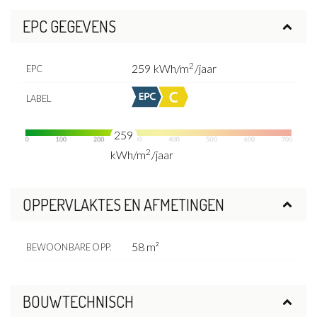
EPC GEGEVENS
2
259 kWh/m
/jaar
EPC
LABEL
259
2
kWh/m
/jaar
OPPERVLAKTES EN AFMETINGEN
58 m²
BEWOONBARE OPP.
BOUWTECHNISCH