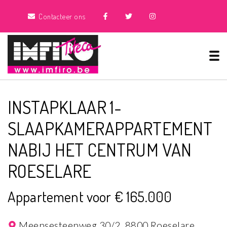
Contacteer ons
Tog
INSTAPKLAAR 1-
SLAAPKAMERAPPARTEMENT
NABIJ HET CENTRUM VAN
ROESELARE
Appartement voor € 165.000
Meensesteenweg 30/2,
8800 Roeselare