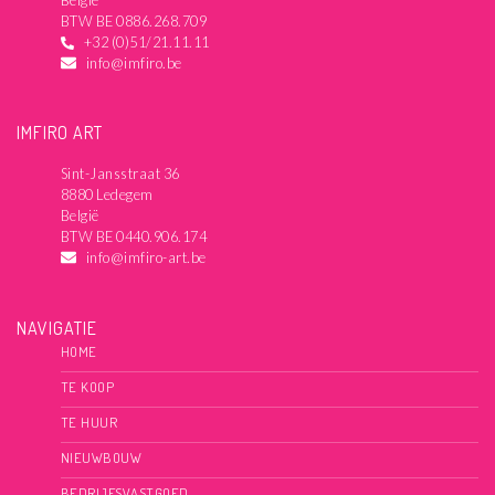
BTW BE 0886.268.709
+32 (0)51/21.11.11
info@imfiro.be
IMFIRO ART
Sint-Jansstraat 36
8880 Ledegem
België
BTW BE 0440.906.174
info@imfiro-art.be
NAVIGATIE
HOME
TE KOOP
TE HUUR
NIEUWBOUW
BEDRIJFSVASTGOED