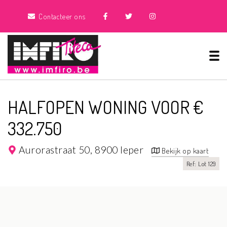
Contacteer ons
Tog
HALFOPEN WONING VOOR €
332.750
Aurorastraat 50,
8900 Ieper
Bekijk op kaart
Ref: Lot 129