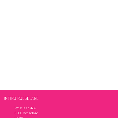
IMFIRO ROESELARE
Westlaan 466
8800 Roeselare
België