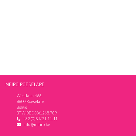
IMFIRO ROESELARE
Westlaan 466
8800 Roeselare
België
BTW BE 0886.268.709
+32 (0)51/21.11.11
info@imfiro.be