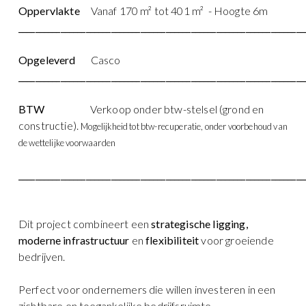
Oppervlakte
Vanaf 170 m² tot 401 m² - Hoogte 6m
____________________________________________________________________
Opgeleverd
Casco
____________________________________________________________________
BTW
Verkoop onder btw-stelsel (grond en
constructie).
Mogelijkheid tot btw-recuperatie, onder voorbehoud van
de wettelijke voorwaarden
____________________________________________________________________
Dit project combineert een
strategische ligging,
moderne infrastructuur
en
flexibiliteit
voor groeiende
bedrijven.
Perfect voor ondernemers die willen investeren in een
zichtbare en toegankelijke bedrijfsruimte.