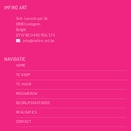
IMFIRO ART
Sint-Jansstraat 36
8880 Ledegem
België
BTW BE 0440.906.174
info@imfiro-art.be
NAVIGATIE
HOME
TE KOOP
TE HUUR
NIEUWBOUW
BEDRIJFSVASTGOED
REALISATIES
CONTACT