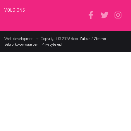
VOLG ONS
Web development en Copyright © 2026 door
Zabun
/
Zimmo
Gebruiksvoorwaarden
|
Privacybeleid