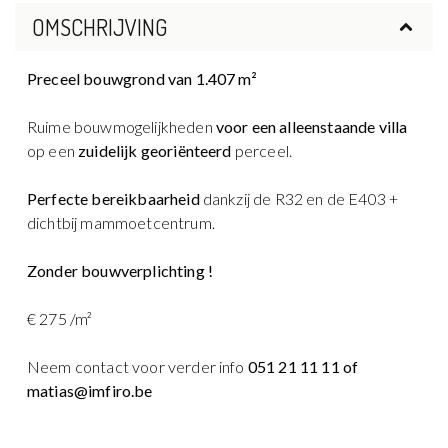
OMSCHRIJVING
Preceel bouwgrond van 1.407 m²
Ruime bouwmogelijkheden
voor een alleenstaande villa
op een
zuidelijk georiënteerd
perceel.
Perfecte bereikbaarheid
dankzij de R32 en de E403 +
dichtbij mammoetcentrum.
Zonder bouwverplichting !
€ 275 /m²
Neem contact voor verder info
051 21 11 11 of
matias@imfiro.be