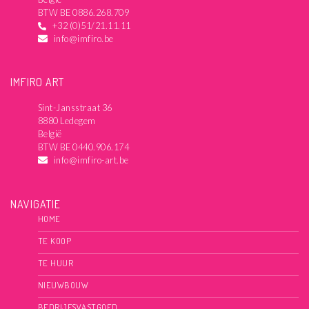
BTW BE 0886.268.709
+32 (0)51/21.11.11
info@imfiro.be
IMFIRO ART
Sint-Jansstraat 36
8880 Ledegem
België
BTW BE 0440.906.174
info@imfiro-art.be
NAVIGATIE
HOME
TE KOOP
TE HUUR
NIEUWBOUW
BEDRIJFSVASTGOED