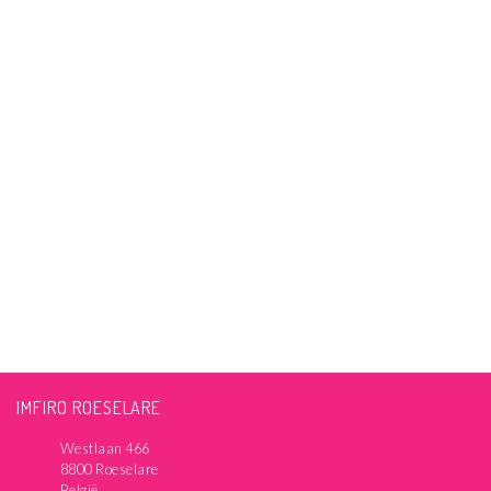
IMFIRO ROESELARE
Westlaan 466
8800 Roeselare
België