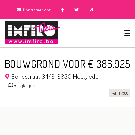
Contacteer ons
Tog
BOUWGROND VOOR € 386.925
Bollestraat 34/B,
8830 Hooglede
Bekijk op kaart
Ref: TK389