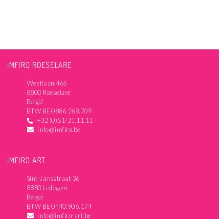
IMFIRO ROESELARE
Westlaan 466
8800 Roeselare
België
BTW BE 0886.268.709
+32 (0)51/21.11.11
info@imfiro.be
IMFIRO ART
Sint-Jansstraat 36
8880 Ledegem
België
BTW BE 0440.906.174
info@imfiro-art.be