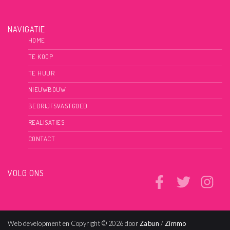
NAVIGATIE
HOME
TE KOOP
TE HUUR
NIEUWBOUW
BEDRIJFSVASTGOED
REALISATIES
CONTACT
VOLG ONS
Web development en Copyright © 2026 door
Zabun
/
Zimmo