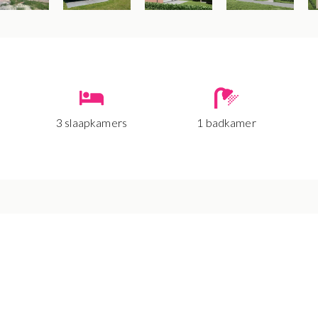
3 slaapkamers
1 badkamer