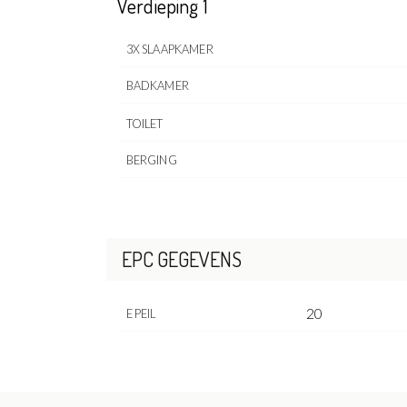
Verdieping 1
3X SLAAPKAMER
BADKAMER
TOILET
BERGING
EPC GEGEVENS
20
E PEIL