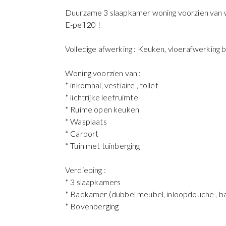
Duurzame 3 slaapkamer woning voorzien van 
E-peil 20 !
Volledige afwerking : Keuken, vloerafwerking be
Woning voorzien van :
* inkomhal, vestiaire , toilet
* lichtrijke leefruimte
* Ruime open keuken
* Wasplaats
* Carport
* Tuin met tuinberging
Verdieping :
* 3 slaapkamers
* Badkamer (dubbel meubel, inloopdouche , bad
* Bovenberging