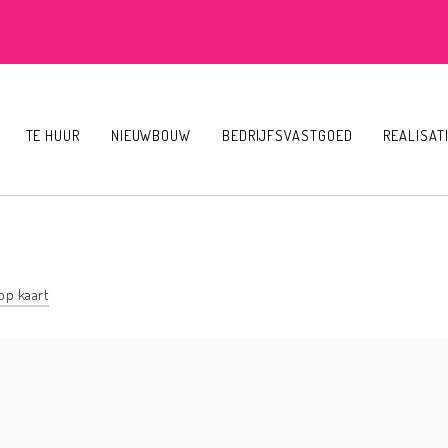
TE HUUR
NIEUWBOUW
BEDRIJFSVASTGOED
REALISAT
op kaart