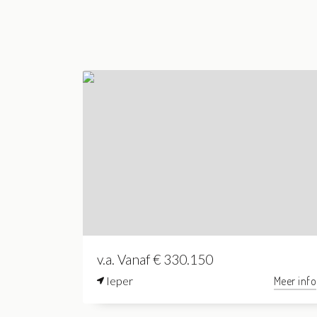
v.a. Vanaf € 330.150
Ieper
Meer info