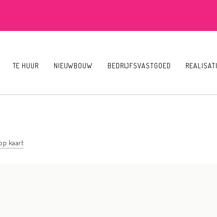
TE HUUR
NIEUWBOUW
BEDRIJFSVASTGOED
REALISAT
op kaart