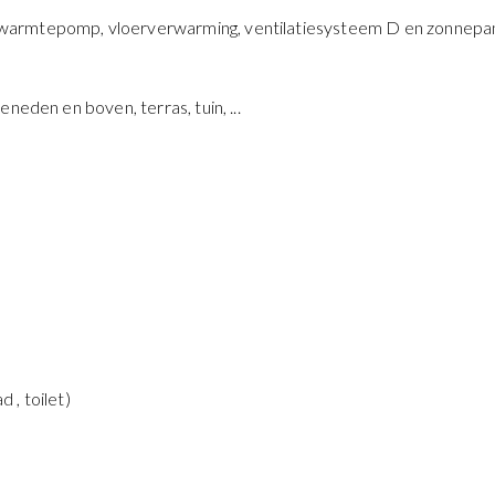
warmtepomp, vloerverwarming, ventilatiesysteem D en zonnepa
neden en boven, terras, tuin, ...
 , toilet)