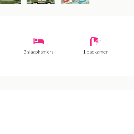
3 slaapkamers
1 badkamer