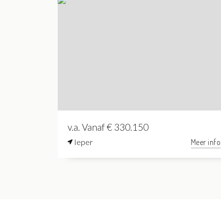
v.a. Vanaf € 330.150
Ieper
Meer info