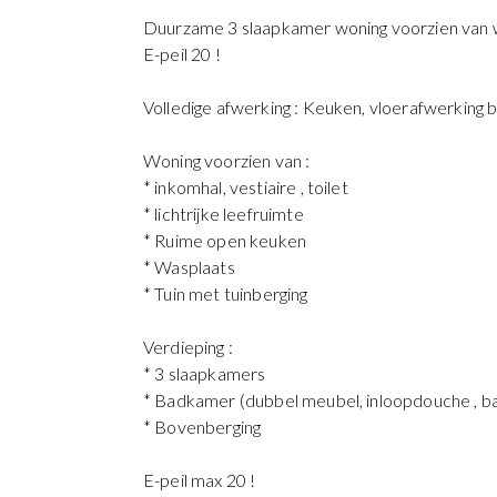
Duurzame 3 slaapkamer woning voorzien van 
E-peil 20 !
Volledige afwerking : Keuken, vloerafwerking be
Woning voorzien van :
* inkomhal, vestiaire , toilet
* lichtrijke leefruimte
* Ruime open keuken
* Wasplaats
* Tuin met tuinberging
Verdieping :
* 3 slaapkamers
* Badkamer (dubbel meubel, inloopdouche , bad
* Bovenberging
E-peil max 20 !